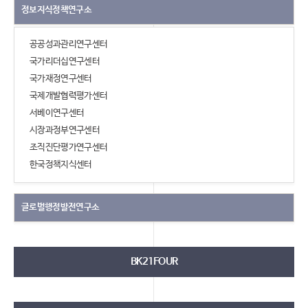
정보지식정책연구소
공공성과관리연구센터
국가리더십연구센터
국가재정연구센터
국제개발협력평가센터
서베이연구센터
시장과정부연구센터
조직진단평가연구센터
한국정책지식센터
글로벌행정발전연구소
BK21FOUR