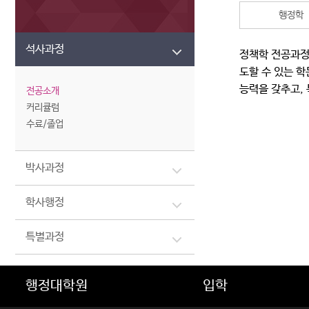
행정학
석사과정
정책학 전공과정의
도할 수 있는 
능력을 갖추고,
전공소개
커리큘럼
수료/졸업
박사과정
학사행정
특별과정
행정대학원
입학