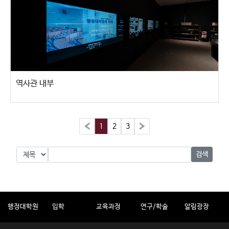
역사관 내부
«
1
2
3
»
검색
행정대학원
입학
교육과정
연구/학술
알림광장