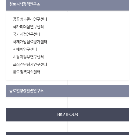
정보지식정책연구소
공공성과관리연구센터
국가리더십연구센터
국가재정연구센터
국제개발협력평가센터
서베이연구센터
시장과정부연구센터
조직진단평가연구센터
한국정책지식센터
글로벌행정발전연구소
BK21FOUR